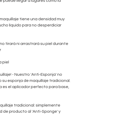
que puede llegar a lugares como la
maquillaje cosmét
a maquillaje tiene una densidad muy
ucho líquido para no desperdiciar
o tirará ni arrastrará su piel durante
r
a piel
illaje! - Nuestro 'Anti-Esponja' no
 su esponja de maquillaje tradicional.
na es el aplicador perfecto para base,
uillaje tradicional: simplemente
 de producto al 'Anti-Sponge' y