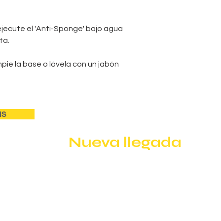
 ejecute el 'Anti-Sponge' bajo agua
ta.
mpie la base o lávela con un jabón
IS
Nueva llegada