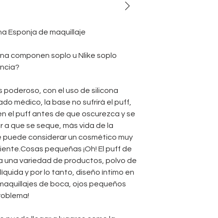
Nombre de la ma
Número de mode
Tamaño:
Persona
na Esponja de maquillaje
Color:
Personaliz
Forma:
redonda, 
cona componen soplo
u
Nlike soplo
corazón, calaba
encia?
Certificado:
FDA/
Paquete:
bolsa d
ás poderoso, con el uso de silicona
personalizada
do médico, la base no sufrirá el puff,
MOQ:
500 piezas
Uso:
herramienta
c en el puff antes de que oscurezca y se
Característica:
E
 a que se seque, más vida de la
Material:
silicona
 se puede considerar un cosmético muy
Subclasificación:
ente.Cosas pequeñas ¡Oh! El puff de
alto rendimiento,
 a una variedad de productos, polvo de
pomotion, esponj
líquida y por lo tanto, diseño íntimo en
de la belleza, es
, maquillajes de boca, ojos pequeños
silicona, esponj
de sílice de alta
roblema!
silicón de la ven
silicona transpa