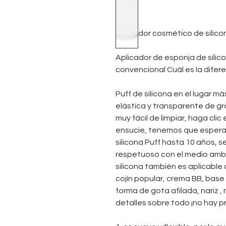
aplicador cosmético de silico
Aplicador de esponja de sili
convencional Cuál es la difer
Puff de silicona en el lugar m
elástica y transparente de gra
muy fácil de limpiar, haga cli
ensucie, tenemos que esperar
silicona Puff hasta 10 años,
respetuoso con el medio ambi
silicona también es aplicable
cojín popular, crema BB, base 
forma de gota afilada, nariz 
detalles sobre todo ¡no hay p