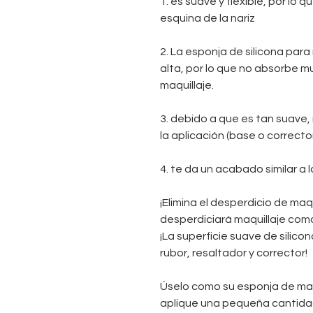
1. es suave y flexible, por lo 
esquina de la nariz
2. La esponja de silicona par
alta, por lo que no absorbe m
maquillaje.
3. debido a que es tan suave, n
la aplicación (base o correcto
4. te da un acabado similar a l
¡Elimina el desperdicio de maqu
desperdiciará maquillaje como
¡La superficie suave de silico
rubor, resaltador y corrector!
Úselo como su esponja de maq
aplique una pequeña cantidad