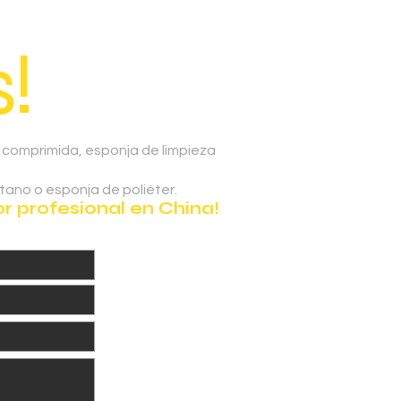
!
 comprimida, esponja de limpieza
tano o esponja de poliéter.
 profesional en China!