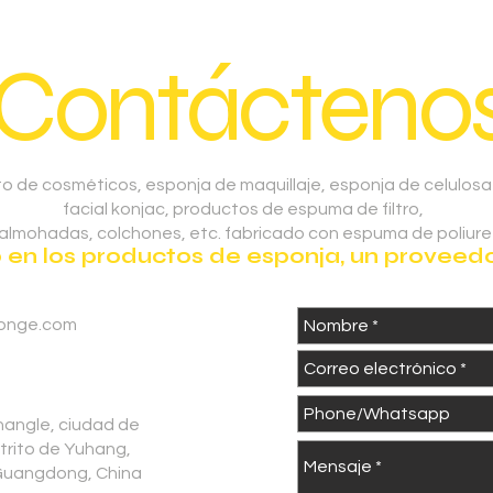
¡Contáctenos
o de cosméticos, esponja de maquillaje, esponja de celulosa
facial konjac, productos de espuma de filtro,
 almohadas, colchones, etc. fabricado con espuma de poliure
n los productos de esponja, un proveedor
onge.com
hangle, ciudad de
strito de Yuhang,
Guangdong, China