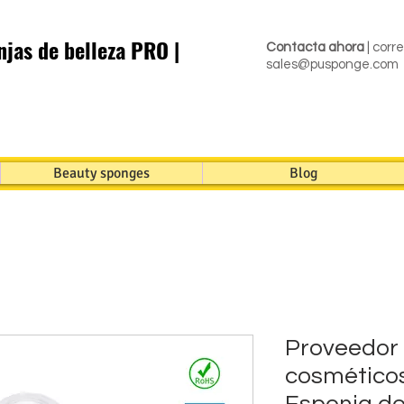
jas de belleza PRO |
Contacta ahora
| corr
sales@pusponge.com
Beauty sponges
Blog
Proveedor 
cosméticos