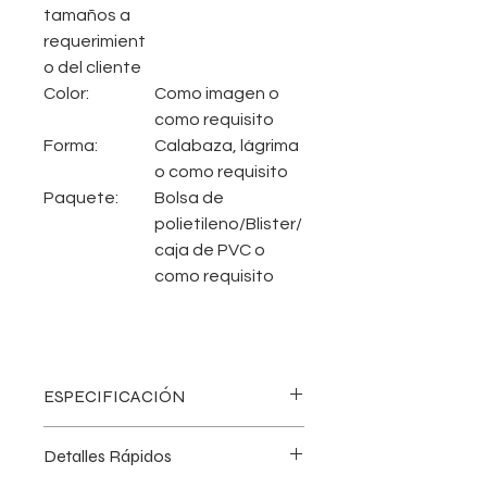
tamaños a
requerimient
o del cliente
Color:
Como imagen o
como requisito
Forma:
Calabaza, lágrima
o como requisito
Paquete:
Bolsa de
polietileno/Blister/
caja de PVC o
como requisito
ESPECIFICACIÓN
Varios colores para seleccionar,
Detalles Rápidos
colores personalizados también
disponibles.