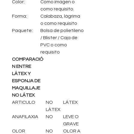
Color:
Como imagen o
como requisito.
Forma:
Calabaza, lágrima
o como requisito
Paquete:
Bolsa de polietileno
/ Blister / Caja de
PVC o como
requisito
COMPARACIÓ
N ENTRE
LÁTEX Y
ESPONJA DE
MAQUILLAJE
NO LÁTEX
ARTICULO
NO
LÁTEX
LÁTEX
ANAFILAXIA
NO
LEVE O
GRAVE
OLOR
NO
OLOR A