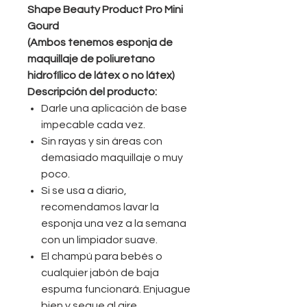
Shape Beauty Product Pro Mini
Gourd
(Ambos tenemos esponja de
maquillaje de poliuretano
hidrofílico de látex o no látex)
Descripción del producto:
Darle una aplicación de base
impecable cada vez.
Sin rayas y sin áreas con
demasiado maquillaje o muy
poco.
Si se usa a diario,
recomendamos lavar la
esponja una vez a la semana
con un limpiador suave.
El champú para bebés o
cualquier jabón de baja
espuma funcionará. Enjuague
bien y seque al aire.