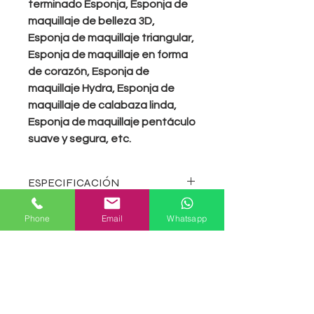
terminado Esponja, Esponja de
maquillaje de belleza 3D,
Esponja de maquillaje triangular,
Esponja de maquillaje en forma
de corazón, Esponja de
maquillaje Hydra, Esponja de
maquillaje de calabaza linda,
Esponja de maquillaje pentáculo
suave y segura, etc.
ESPECIFICACIÓN
Varios colores para seleccionar,
Phone
Email
Whatsapp
Detalles Rápidos
colores personalizados también
disponibles.
·
Nombre del producto: Mini Tear
Fabricado con poliuretano hidrofílico,
Shape Beauty Product Pro Mini
sin látex, no alergénico y sin olor.
Consulta ahora
Gourd Makeup Sponge
(Látex también disponible)
·
Uso: cosméticos, limpieza facial.
Más grueso y suave que el algodón
·
Material: NR / NBR / SBR / sin látex
de maquillaje con pequeños