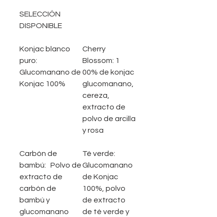
SELECCIÓN
DISPONIBLE
Konjac blanco
Cherry
puro:
Blossom:
1
Glucomanano de
00% de konjac
Konjac 100%
glucomanano,
cereza,
extracto de
polvo de arcilla
y rosa
Carbón de
Té verde:
bambú:
Polvo de
Glucomanano
extracto de
de Konjac
carbón de
100%, polvo
bambú y
de extracto
glucomanano
de té verde y