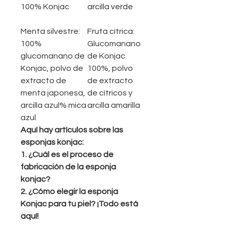
100% Konjac
arcilla verde
Menta silvestre:
Fruta cítrica:
100%
Glucomanano
glucomanano de
de Konjac
Konjac, polvo de
100%, polvo
extracto de
de extracto
menta japonesa,
de cítricos y
arcilla azul% mica
arcilla amarilla
azul
Aquí hay artículos sobre las
esponjas konjac:
1. ¿Cuál es el proceso de
fabricación de la esponja
konjac?
2. ¿Cómo elegir la esponja
Konjac para tu piel? ¡Todo está
aquí!