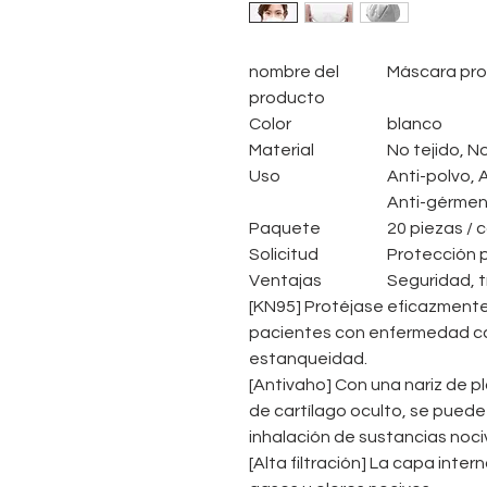
nombre del
Máscara pro
producto
Color
blanco
Material
No tejido, N
Uso
Anti-polvo, 
Anti-gérme
Paquete
20 piezas / c
Solicitud
Protección p
Ventajas
Seguridad, t
[KN95] Protéjase eficazmente 
pacientes con enfermedad car
estanqueidad.
[Antivaho] Con una nariz de p
de cartílago oculto, se puede 
inhalación de sustancias noci
[Alta filtración] La capa inte