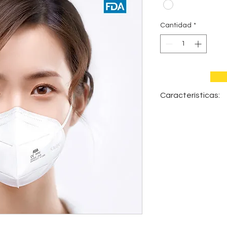
Cantidad
*
Características:
1. Hecho de materia
humedad, no tóxico, 
2. Material de segur
y moderno.
3. Diseño especial n
polvo, escape de aut
4. Diseño perfecto, 
perfectamente a su r
de usar y no ejerce 
5. Perfecto para sal
donde se requiera p