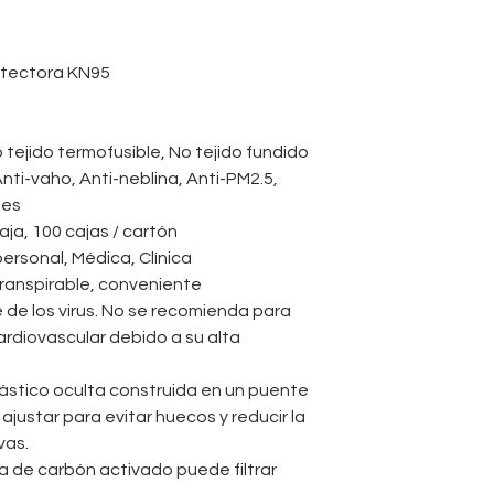
aviones, etc. Masca
anticontaminación M
unisex
tectora KN95
o tejido termofusible, No tejido fundido
Anti-vaho, Anti-neblina, Anti-PM2.5,
nes
aja, 100 cajas / cartón
ersonal, Médica, Clínica
ranspirable, conveniente
de los virus. No se recomienda para
diovascular debido a su alta
lástico oculta construida en un puente
ajustar para evitar huecos y reducir la
vas.
rna de carbón activado puede filtrar