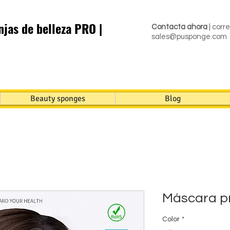
jas de belleza PRO |
Contacta ahora
| corr
sales@pusponge.com
Beauty sponges
Blog
Máscara p
Color
*