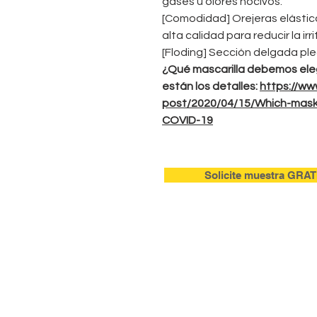
gases u olores nocivos.
[Comodidad] Orejeras elásticas
alta calidad para reducir la irri
[Floding] Sección delgada pleg
¿Qué mascarilla debemos eleg
están los detalles:
https://ww
post/2020/04/15/Which-mask
COVID-19
Solicite muestra GRAT