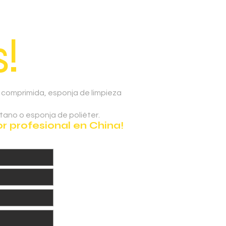
!
 comprimida, esponja de limpieza
tano o esponja de poliéter.
 profesional en China!