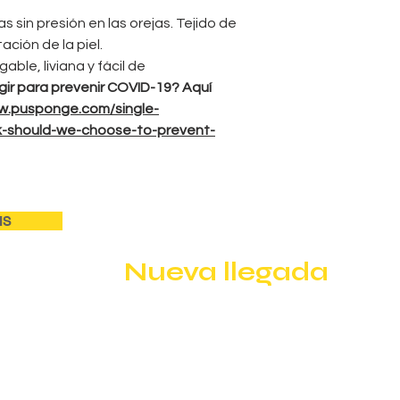
 sin presión en las orejas. Tejido de
tación de la piel.
able, liviana y fácil de
ir para prevenir COVID-19? Aquí
w.pusponge.com/single-
-should-we-choose-to-prevent-
IS
Nueva llegada