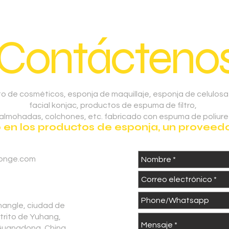
¡Contáctenos
o de cosméticos, esponja de maquillaje, esponja de celulosa
facial konjac, productos de espuma de filtro,
 almohadas, colchones, etc. fabricado con espuma de poliure
n los productos de esponja, un proveedor
onge.com
hangle, ciudad de
strito de Yuhang,
Guangdong, China