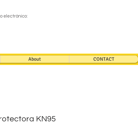
eo electrónico:
About
CONTACT
rotectora KN95