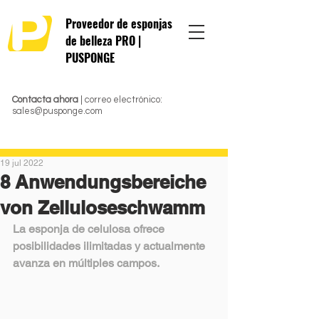
Proveedor de esponjas
de belleza PRO |
PUSPONGE
Contacta ahora
| correo electrónico:
sales@pusponge.com
19 jul 2022
8 Anwendungsbereiche
von Zelluloseschwamm
La esponja de celulosa ofrece 
posibilidades ilimitadas y actualmente 
avanza en múltiples campos.